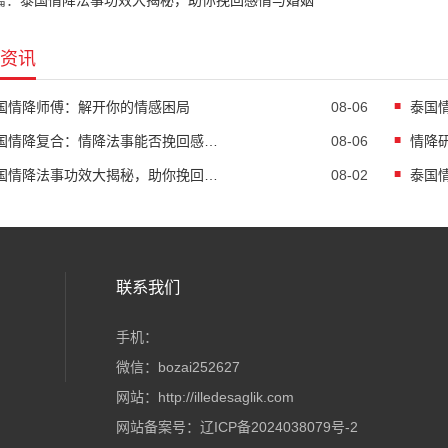
篇：
泰国情降法事功效大揭秘，助你挽回感情与婚姻
资讯
国情降师傅：解开你的情感困局
08-06
泰国
泰国情降复合：情降法事能否挽回感情与婚姻？
08-06
泰国情降法事功效大揭秘，助你挽回感情婚姻！
08-02
泰国
联系我们
手机：
微信：bozai252627
网站：http://illedesaglik.com
网站备案号：
辽ICP备2024038079号-2