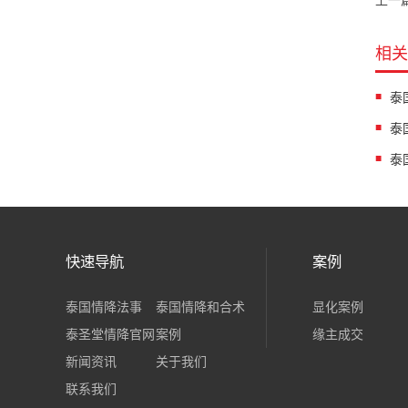
上一
相关
泰
快速导航
案例
泰国情降法事
泰国情降和合术
显化案例
泰圣堂情降官网
案例
缘主成交
新闻资讯
关于我们
联系我们