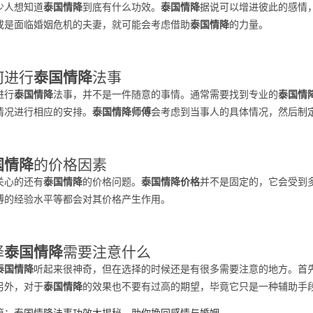
少人想知道
泰国情降
到底有什么功效。
泰国情降
据说可以增进彼此的感情
或是面临婚姻危机的夫妻，就可能会考虑借助
泰国情降
的力量。
何进行
泰国情降
法事
进行
泰国情降
法事，并不是一件随意的事情。通常需要找到专业的
泰国情
情况进行相应的安排。
泰国情降师傅
会考虑到当事人的具体情况，然后制
国情降
的价格因素
关心的还有
泰国情降
的价格问题。
泰国情降价格
并不是固定的，它会受到
傅的经验水平等都会对其价格产生作用。
择
泰国情降
需要注意什么
泰国情降
听起来很神奇，但在选择的时候还是有很多需要注意的地方。首
另外，对于
泰国情降
的效果也不要有过高的期望，毕竟它只是一种辅助手