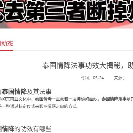
司动态
泰国情降法事功效大揭秘，
时间：05-24
来源：
解
泰国情降
及其法事
秘的东南亚文化中，
泰国情降
一直蒙着一层神秘的面纱。
泰国情降法事
是
是一种通过特定仪式来影响情感走向的方式。
国情降
的功效有哪些