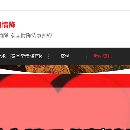
国情降
情降-泰国情降法事预约
合术
泰圣堂情降官网
案例
新闻资讯