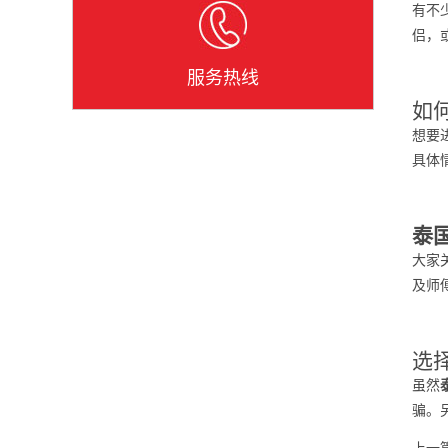
有不
侣，
服务热线
如
想要
具体
泰
大家
及师
选
虽然
骗。